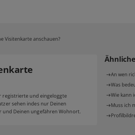
e Visitenkarte anschauen?
Ähnlich
enkarte
An wen rich
Was bedeu
Wie kann i
r registrierte und eingeloggte
nutzer sehen indes nur Deinen
Muss ich m
ter und Deinen ungefähren Wohnort.
Profilbildr